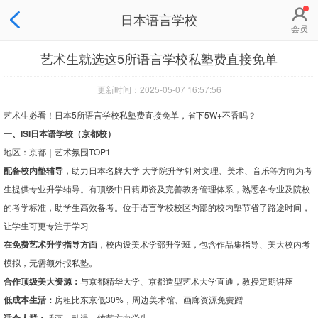
日本语言学校
会员
艺术生就选这5所语言学校私塾费直接免单
更新时间：2025-05-07 16:57:56
艺术生必看！日本5所语言学校私塾费直接免单，省下5W+不香吗？
一、ISI日本语学校（京都校）
地区：京都｜艺术氛围TOP1
配备校内塾辅导
，助力日本名牌大学·大学院升学针对文理、美术、音乐等方向为考
生提供专业升学辅导。有顶级中日籍师资及完善教务管理体系，熟悉各专业及院校
的考学标准，助学生高效备考。位于语言学校校区内部的校内塾节省了路途时间，
让学生可更专注于学习
在免费艺术升学指导方面
，校内设美术学部升学班，包含作品集指导、美大校内考
模拟，无需额外报私塾。
合作顶级美大资源：
与京都精华大学、京都造型艺术大学直通，教授定期讲座
低成本生活：
房租比东京低30%，周边美术馆、画廊资源免费蹭
插画、动漫、纯艺方向学生