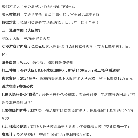
京都艺术大学举办展览，作品直接面向招生官
法人校福利：
交通卡半价+景点门票折扣，写生采风成本直降
数据对比：
私塾同类课程市场价约15万日元/年，这里全免！
五、翼路学园（大阪校）
地区：
大阪｜ACG爱好者天堂
动漫游戏定向班：
免费EJU艺术理论课+3D建模软件教学（市面私塾单科8万日元
起）
设备白嫖：
Wacom数位板、摄影棚免费借用
打工神校：合作大阪USJ环球影城兼职，时薪1100日元+员工福利看巡演
真实案例：
2024届学生靠校内资源拿下大阪艺术大学合格，省下私塾费12万日元
避坑指南+省钱公式
1.确认课程是否“自营”：
部分学校外包私塾课，需额外付费！签约前务必问清：“辅
导是本校老师吗？”
2.警惕隐性收费：
材料费、作品集打印费等提前确认，推荐选择“工具补贴50%”的
学校
3.活用地区资源：
京都/大阪学校联动美大更多，优先选法人校（交通费省一半）
省总计：
免私塾费5万+交通住宿省2万+兼职赚3万≈10万+