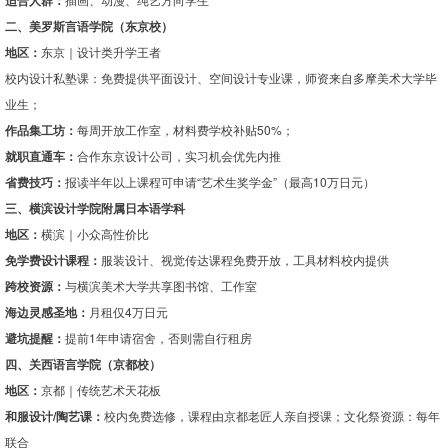
适合人群：
二、美罗斯言语学院（东京校）
地区：
东京｜设计类升学王者
校内设计私塾课：免费提供平面设计、空间设计专业课，师资来自多摩美术大学毕
业生；
作品集工坊：
每周开放工作室，材料费学校补贴50%；
就职直通车：
合作东京设计公司，实习机会优先内推
省费技巧：
报读半年以上课程可申请“艺术生奖学金”（最高10万日元）
三、横滨设计学院附属日本语学科
地区：
横滨｜小众高性价比
免学费设计课程：
服装设计、视觉传达课程免费开放，工具材料校内提供
跨校资源：
与横滨美术大学共享图书馆、工作室
海边灵感圣地：
月租仅4万日元
避坑提醒：
提前1年申请宿舍，否则需自行租房
四、关西语言学院（京都校）
地区：
京都｜传统艺术天花板
和服设计/陶艺课：
校内免费选修，课程由京都老匠人亲自授课；文化祭资源：每年
联合