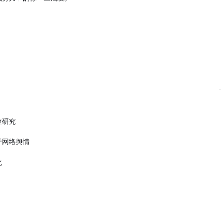
查研究
于网络舆情
化