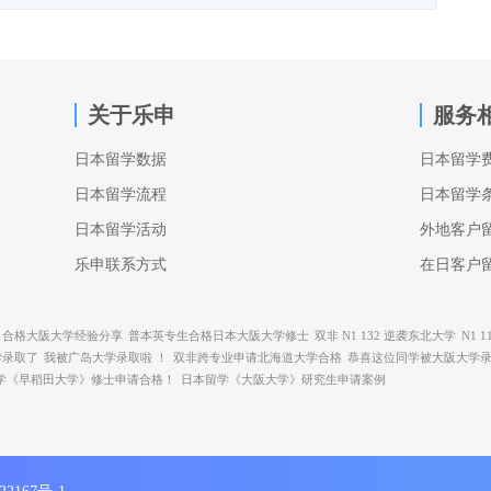
关于乐申
服务
日本留学数据
日本留学
日本留学流程
日本留学
日本留学活动
外地客户
乐申联系方式
在日客户
24，合格大阪大学经验分享
普本英专生合格日本大阪大学修士
双非 N1 132 逆袭东北大学
N1 
学录取了
我被广岛大学录取啦 ！
双非跨专业申请北海道大学合格
恭喜这位同学被大阪大学
学《早稻田大学》修士申请合格！
日本留学《大阪大学》研究生申请案例