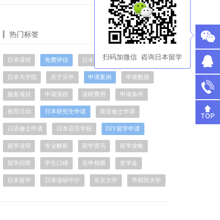
热门标签
>>更多
扫码加微信 咨询日本留学
日本读研
免费评估
日本研究生
日本留学中介
日本大学院
关于乐申
申请案例
申请数据
服务项目
申请流程
读研费用
申请条件
推荐活动
日本研究生申请
英语修士申请
日语修士申请
日本语言学校
DIY留学申请
留学读研
专业解析
留学资讯
留学攻略
留学问答
学生口碑
乐申相册
奖学金
日本留学
日本读研中介
东京大学
早稻田大学