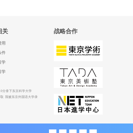
相关
战略合作
费用
条件
留学
留学
110分拿下东京科学大学
录取
我被东京外国语大学录