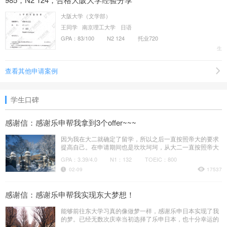
审查要素
此阶段学生需要在咨询老师的指导下按时准确地提交毕业证明书、学位证明
大阪大学（文学部）
书、成绩单、推荐信等所需的材料，并完成所有材料的制作。
专业基础、语言能力、GPA、研究能力。
王同学
南京理工大学
日语
联系导师阶段
GPA：83/100
N2 124
托业720
适合对象
生
a、得到学生认可后，申请老师开始与日本大学院教授进行联系，提交研究计
日语能力出色，想尽快入学修士，对自己的专业实力和研究能力有自信的学
划书以及相关申请材料。
生。
查看其他申请案例
b、申请老师根据大学教授的回信，及时与学生进行沟通。对于日本大学教授
相关院校
安排的各种作业，会敦促并协助学生完成，直至取得教授的承诺。
c、如果教授安排面试，申请老师会根据教授情况及时和学生沟通，在面试前
学生口碑
大阪大学、早稻田大学、庆应义塾大学、北海道大学、一桥大学、广岛大学
对学生进行指导向，向学生提供教授信息、邮件往来、面试常见问题集以及参
等。
考解答方法、应对建议。
感谢信：感谢乐申帮我拿到3个offer~~~
申请入学阶段
因为我在大二就确定了留学，所以之后一直按照帝大的要求
提高自己。在申请期间也是坎坎坷坷，从大二一直按照帝大
a、申请老师负责向学校提交申请材料，并提供翻译服务，完成出愿手续。
的要求提高自己。最终还是申请上了帝国大学。
GPA：3.39/4.0
N1：132
TOEIC：800
b、申请老师会紧密配合密切关注日本院校的录取要求动态，及时通知学生补
02-09
17537
充提交学校所需的材料。
在留申请阶段
感谢信：感谢乐申帮我实现东大梦想！
a、申请老师指导并审核学生的在留资格认定证明书申请材料，并提供翻译服
能够前往东大学习真的像做梦一样，感谢乐申日本实现了我
务。
的梦。已经无数次庆幸当初选择了乐申日本，也十分幸运的
遇到了我的咨询老师，再次表示感谢。