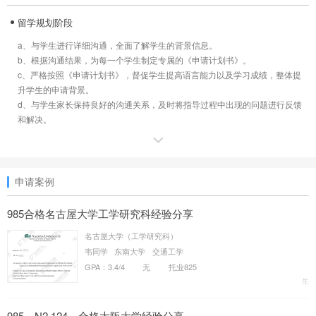
1）更快的取得修士学位，节省掉语言学校或研究生的过渡时间。
2）无需赴日参加笔试或面试。
留学规划阶段
3）对英语的要求相对较低。
a、与学生进行详细沟通，全面了解学生的背景信息。
4）申请要求明确，准备更为针对。
b、根据沟通结果，为每一个学生制定专属的《申请计划书》。
5）可避开心仪学校在研究生招生上的苛刻限制。
c、严格按照《申请计划书》，督促学生提高语言能力以及学习成绩，整体提
6）大学在入国管理局和大使馆信誉度高，在留手续简单，几乎无拒签。
升学生的申请背景。
申请条件
d、与学生家长保持良好的沟通关系，及时将指导过程中出现的问题进行反馈
和解决。
1）年龄：
无明确限制。
申请准备阶段
2）学历：
此阶段主要是指导学生确定研究课题和提高学术研究能力。在整个过程中都贯
本科（学士学位）或以上。
申请案例
穿着学问、研究方法的培训指导，努力提高学生的研究水平，同时督促学生提
大专生，需进行申请资格审查后（部分学校）可申请修士。
高专业日语能力。
3）语言：
a、了解学生在国内的研究背景，论文写作情况。与学生进一步仔细讨论申请
985合格名古屋大学工学研究科经验分享
日语：文科专业需达到N1或等同N1水平（J.TEST、EJU均可）、理工科专业
学校范围并拟定在日本的研究课题。
需达到 N2或等同N2水平（J.TEST、EJU均可）。
名古屋大学（工学研究科）
b、为学生进行初步指导，给学生发送指导材料，讲解自我介绍和研究计划书
英语：学校没有统一要求，但优秀的英语能力能大大提升申请的成功率。部分
韦同学
东南大学
交通工学
的写作要求，启发学生的问题意识。
学校和专业对英语有特殊要求（托福、托业、雅思、CET均可）。
GPA：3.4/4
无
托业825
c、根据申请目标校和专业范围综合评定研究课题的可行性，协助学生完善研
入学时间
生
究课题。
4月、9/10月
文案准备阶段
985，N2 124，合格大阪大学经验分享