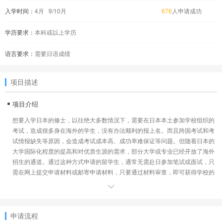
入学时间：
4月 9/10月
676
人申请成功
学历要求：
本科或以上学历
语言要求：
需要日语成绩
项目描述
项目介绍
想要入学日本的修士，以往绝大多数情况下，需要在日本本土参加学校组织的
考试，造成很多身在海外的学生，没有办法顺利的报上名。而且跨国考试和考
试情报缺失等原因，会造成考试成本高、成功率难保证等问题。但随着日本的
大学国际化程度的提高和对优质生源的需求，部分大学或专业已经开放了海外
招生的通道。通过这种方式申请的留学生，通常无需赴日参加笔试或面试，只
需在网上提交申请材料或邮寄申请材料，只要通过材料审查，即可获得学校的
录取通知书。不过，开放海外招生通道的学校和专业有限，并非所有学生都可
以找到本专业所对应的项目。
项目优势
申请流程